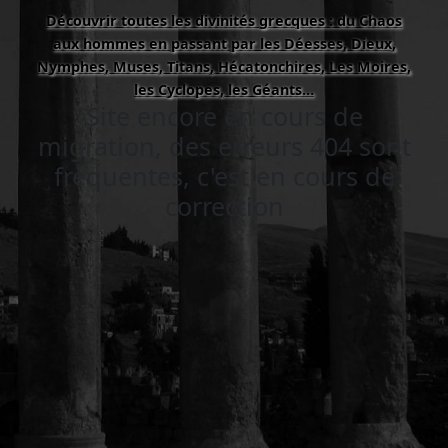
Découvrir toutes les divinités grecques : du Chaos
aux hommes en passant par les Déesses, Dieux,
Nymphes, Muses, Titans, Hécatonchires, Les Moires,
les Cyclopes, les Géants…
Site encore en cours de
migration, des erreurs 404 sont
fréquentes, c'est en cours de
correction